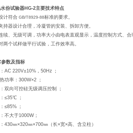
水份试验器HG-2
主要技术特点
的设计符合
标准的要求。
GB/T8929-88
皿夹持器设计合理，冷凝管的安装、拆卸方便。
率连续、无级可调，功率大小由电表直观显示，温度控制方式、合
以对两个试样做平行试验，工作效率高。
术参数及指标
C 220V±10%，50Hz ；
功率：300W×2 ；
：双向可控硅无级调压控制 ；
≤35℃ ；
≤85% ；
：不大于1000W；
430㎜×320㎜×700㎜（长×宽×高、含立柱）