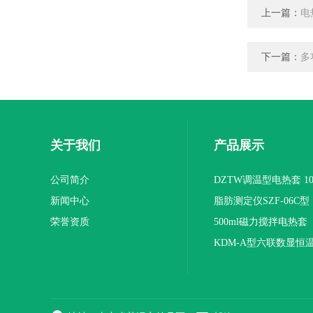
上一篇：
电
下一篇：
多
关于我们
产品展示
公司简介
DZTW调温型电热套 100
新闻中心
联
脂肪测定仪SZF-06C型
荣誉资质
500ml磁力搅拌电热套
KDM-A型六联数显恒