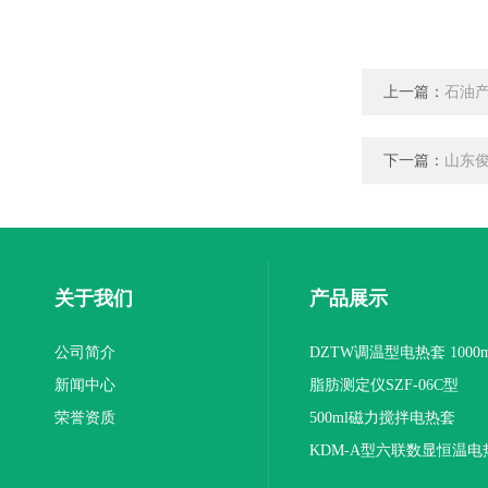
上一篇：
石油产
下一篇：
山东俊
关于我们
产品展示
公司简介
DZTW调温型电热套 1000m
新闻中心
联
脂肪测定仪SZF-06C型
荣誉资质
500ml磁力搅拌电热套
KDM-A型六联数显恒温电