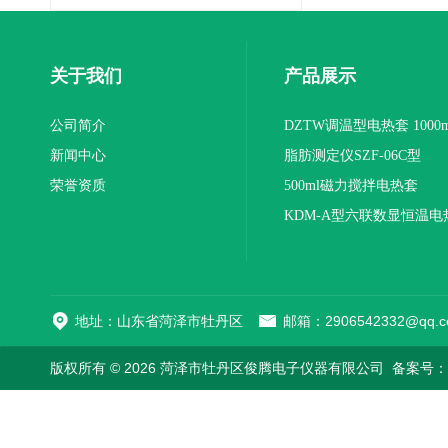
关于我们
产品展示
公司简介
DZTW调温型电热套 1000m
新闻中心
联
脂肪测定仪SZF-06C型
荣誉资质
500ml磁力搅拌电热套
KDM-A型六联数显恒温电
地址：山东省菏泽市牡丹区
邮箱：2906542332@qq.c
版权所有 © 2026 菏泽市牡丹区俊腾电子仪器有限公司
备案号：鲁