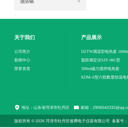
油浴锅
关于我们
产品展示
公司简介
DZTW调温型电热套 1000m
新闻中心
联
脂肪测定仪SZF-06C型
荣誉资质
500ml磁力搅拌电热套
KDM-A型六联数显恒温电
地址：山东省菏泽市牡丹区
邮箱：2906542332@qq.c
版权所有 © 2026 菏泽市牡丹区俊腾电子仪器有限公司
备案号：鲁