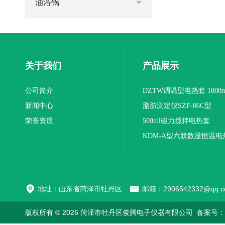
油浴锅
关于我们
产品展示
公司简介
DZTW调温型电热套 1000m
新闻中心
联
脂肪测定仪SZF-06C型
荣誉资质
500ml磁力搅拌电热套
KDM-A型六联数显恒温电
地址：山东省菏泽市牡丹区
邮箱：2906542332@qq.c
版权所有 © 2026 菏泽市牡丹区俊腾电子仪器有限公司
备案号：鲁