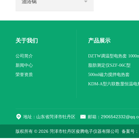
油浴锅
关于我们
产品展示
公司简介
DZTW调温型电热套 1000m
新闻中心
联
脂肪测定仪SZF-06C型
荣誉资质
500ml磁力搅拌电热套
KDM-A型六联数显恒温电
地址：山东省菏泽市牡丹区
邮箱：2906542332@qq.c
版权所有 © 2026 菏泽市牡丹区俊腾电子仪器有限公司
备案号：鲁