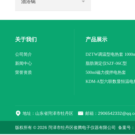
油浴锅
关于我们
产品展示
公司简介
DZTW调温型电热套 1000m
新闻中心
联
脂肪测定仪SZF-06C型
荣誉资质
500ml磁力搅拌电热套
KDM-A型六联数显恒温电
地址：山东省菏泽市牡丹区
邮箱：2906542332@qq.c
版权所有 © 2026 菏泽市牡丹区俊腾电子仪器有限公司
备案号：鲁