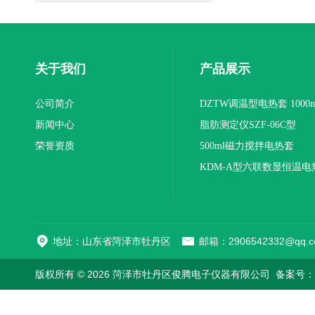
关于我们
产品展示
公司简介
DZTW调温型电热套 1000m
新闻中心
联
脂肪测定仪SZF-06C型
荣誉资质
500ml磁力搅拌电热套
KDM-A型六联数显恒温电
地址：山东省菏泽市牡丹区
邮箱：2906542332@qq.c
版权所有 © 2026 菏泽市牡丹区俊腾电子仪器有限公司
备案号：鲁